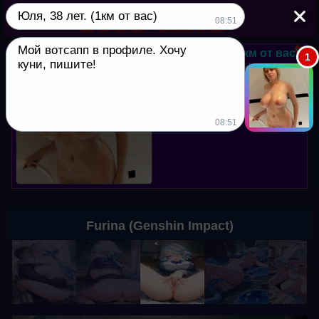
Юля, 38 лет. (1км от вас)
▼
08:51
Мой вотсапп в профиле. Хочу
Юля, 38 лет. (1км от вас)
1
куни, пишите!
Мой вотсапп в профиле. Хочу
куни, пишите!
08:51
Furina (Genshin Impact)