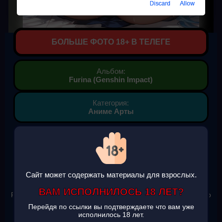
Discard
Allow
БОЛЬШЕ ФОТО 18+ В ТЕЛЕГЕ
Альбом:
Furina (Genshin Impact)
Категория:
Аниме Арты
Фото Furina (Genshin Impact)
Ширина: 832 px.
Высота: 1216 px.
Формат картинки: jpeg.
Вес: 127.7 KB.
Сайт может содержать материалы для взрослых.
Фотографии Furina (Genshin Impact) подборка картинок,
ВАМ ИСПОЛНИЛОСЬ 18 ЛЕТ?
Furina (Genshin Impact) смотреть фото онлайн, скачать фото
бесплатно.
Перейдя по ссылки вы подтверждаете что вам уже
Furina (Genshin Impact) красивые картинки скачать на
исполнилось 18 лет.
телефон (андроид и ios) на заставку.