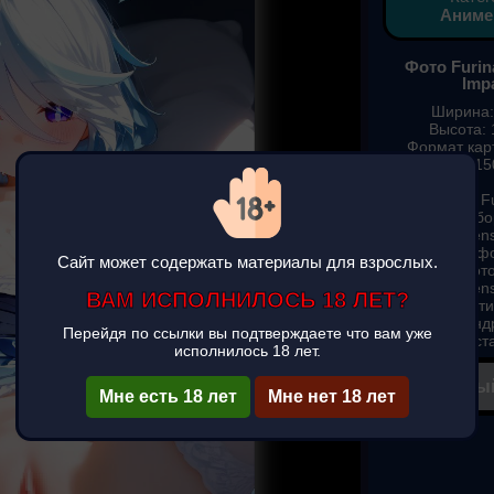
Аниме
Фото Furin
Imp
Ширина:
Высота: 
Формат карт
Вес: 15
Фотографии Fu
Impact) подбо
Furina (Gen
смотреть ф
Сайт может содержать материалы для взрослых.
скачать фот
Furina (Gen
ВАМ ИСПОЛНИЛОСЬ 18 ЛЕТ?
красивые карти
телефон (андр
Перейдя по ссылки вы подтверждаете что вам уже
заста
исполнилось 18 лет.
✔ Полны
▶
Мне есть 18 лет
Мне нет 18 лет