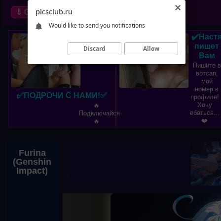
⇓ Обзор
picsclub.ru
∞ Random
Would like to send you notifications
✔️Наст
пишет
Discard
Allow
Вам
Пишите в
вотсап,
мой
номер в
✅ПОДРОЧИ С НАМИ!✅
профиле!
Хочу
🔥
ебаться...
Подключайся
❤️
🔥
Furina
(Genshin
Impact)