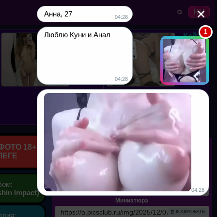
RU
🔁
Анна, 27
04:28
Вика,
Кейт,
Люблю Куни и Анал
18
18
Нужен
Вылижи
мою
киску
04:28
ПОСТОЯННЫЙ
ЕБАРЬ
Прямые ссылки
ФОТО 18+
ЛЕГЕ
Оригинал
🧾 КОПИРОВАТЬ
Прямая ссылка
бом:
🧾 КОПИРОВАТЬ
shin Impact)
Миниатюра
🧾 КОПИРОВАТЬ
ория: