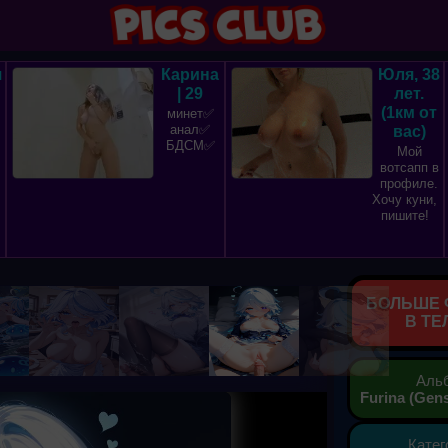
я
Карина
Юля, 38
| 29
лет.
(1км от
минет✅
анал✅
вас)
БДСМ✅
Мой
вотсапп в
профиле.
Хочу куни,
пишите!
БОЛЬШЕ 
В ТЕ
Аль
Furina (Gen
Катег