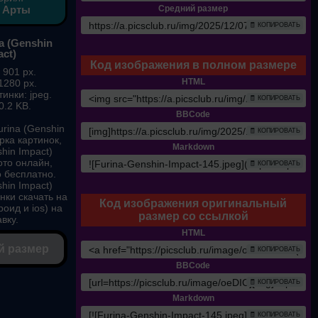
 Арты
Средний размер
🧾 КОПИРОВАТЬ
a (Genshin
act)
Код изображения в полном размере
 901 px.
HTML
1280 px.
инки: jpeg.
🧾 КОПИРОВАТЬ
0.2 KB.
BBCode
rina (Genshin
🧾 КОПИРОВАТЬ
рка картинок,
Markdown
shin Impact)
ото онлайн,
🧾 КОПИРОВАТЬ
о бесплатно.
shin Impact)
нки скачать на
Код изображения оригинальный
оид и ios) на
размер со ссылкой
вку.
HTML
й размер
🧾 КОПИРОВАТЬ
BBCode
🧾 КОПИРОВАТЬ
Markdown
🧾 КОПИРОВАТЬ