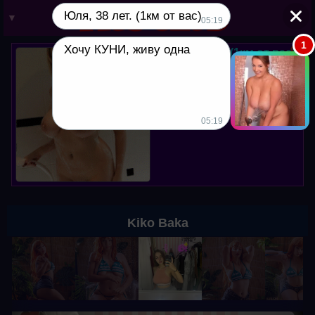
Юля, 38 лет. (1км от вас)
▼
05:19
1
Хочу КУНИ, живу одна
Юля, 38 лет. (1км от вас)
Мой вотсапп в профиле. Хочу
куни, пишите!
05:19
Kiko Baka