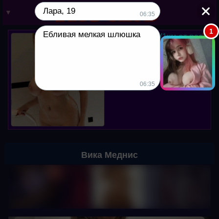
Лара, 19
▼
06:35
1
Ебливая мелкая шлюшка
Юля, 38 лет. (1км от вас)
Мой вотсапп в профиле. Хочу
куни, пишите!
06:35
Вика Меднис