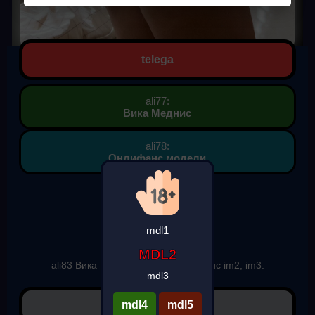
telega
ali77:
Вика Меднис
ali78:
Онлифанс модели
Фото Вика Меднис
ali79: 960 px.
ali80: 1280 px.
mdl1
ali81: jpeg.
ali82: 146.3 KB.
MDL2
ali83 Вика Меднис im1, Вика Меднис im2, im3.
mdl3
Вика Меднис im4.
mdl4
mdl5
✔ ali84