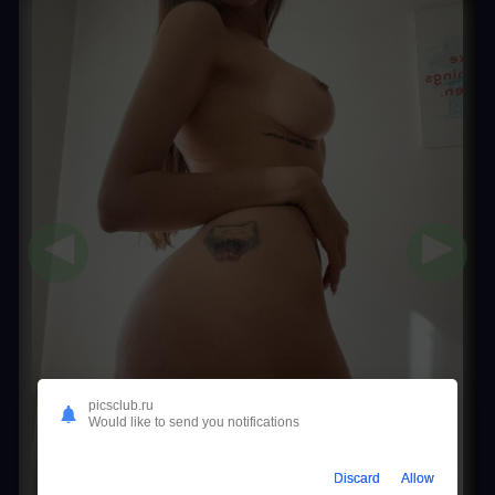
◀
▶
picsclub.ru
Would like to send you notifications
Discard
Allow