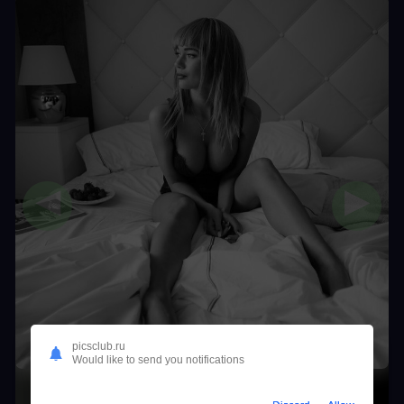
◀
▶
picsclub.ru
Would like to send you notifications