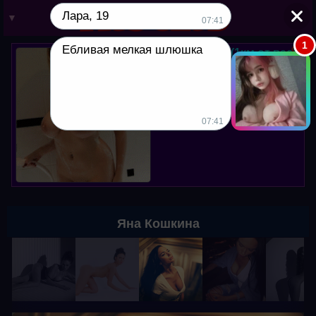
Лара, 19
▼
07:41
1
Ебливая мелкая шлюшка
Юля, 38 лет. (1км от вас)
Мой вотсапп в профиле. Хочу
куни, пишите!
07:41
Яна Кошкина