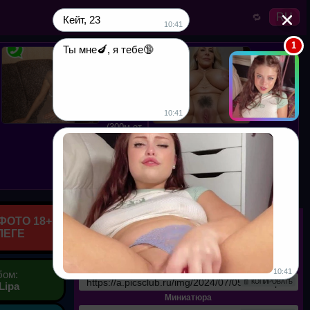
RU
🔁
Кейт, 23
10:41
Хочу
Ты мне🍆, я тебе🔞
куни,
живу
одна
Рита, 40
лет.
10:41
(300м от
✅СЕКС-знакомства
Вас).
Выбери на
любой вкус
- не нужно
платить!
Прямые ссылки
ФОТО 18+
ЛЕГЕ
Оригинал
🧾 КОПИРОВАТЬ
Прямая ссылка
бом:
🧾 КОПИРОВАТЬ
Lipa
Миниатюра