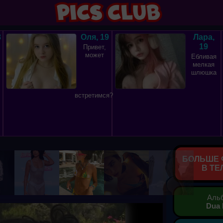
8
Оля, 19
Лара,
19
Привет,
может
Ебливая
мелкая
шлюшка
встретимся?
БОЛЬШЕ 
В ТЕ
Аль
Dua 