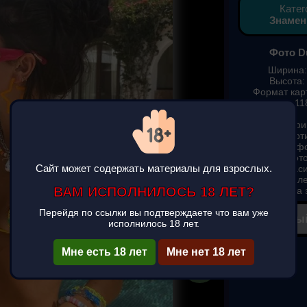
Катег
Знамен
Фото D
Ширина:
Высота:
Формат карт
Вес: 11
Фотографи
подборка карт
смотреть ф
скачать фот
Сайт может содержать материалы для взрослых.
Dua Lipa крас
скачать на те
ВАМ ИСПОЛНИЛОСЬ 18 ЛЕТ?
и ios) на 
Перейдя по ссылки вы подтверждаете что вам уже
✔ Полны
исполнилось 18 лет.
▶
Мне есть 18 лет
Мне нет 18 лет