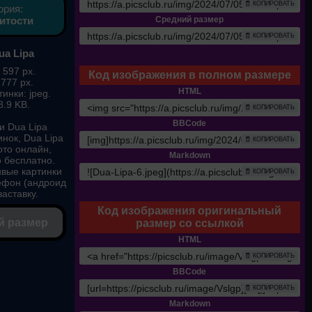
🧾 КОПИРОВАТЬ
ория:
итости
Средний размер
🧾 КОПИРОВАТЬ
ua Lipa
 597 px.
Код изображения в полном размере
 777 px.
HTML
инки: jpeg.
8.9 KB.
🧾 КОПИРОВАТЬ
BBCode
и Dua Lipa
инок, Dua Lipa
🧾 КОПИРОВАТЬ
ото онлайн,
Markdown
о бесплатно.
ивые картинки
🧾 КОПИРОВАТЬ
лефон (андроид
заставку.
Код изображения оригинальный
й размер
размер со ссылкой
HTML
🧾 КОПИРОВАТЬ
BBCode
🧾 КОПИРОВАТЬ
Markdown