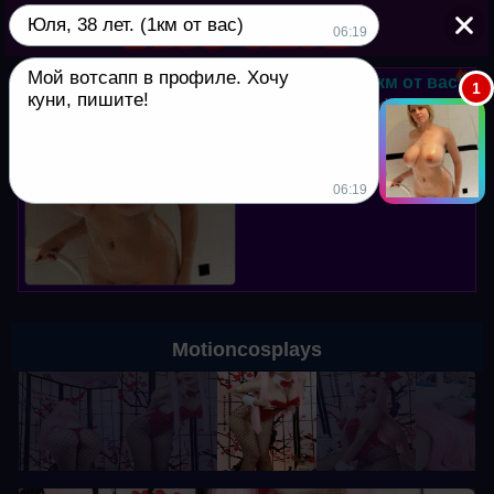
Юля, 38 лет. (1км от вас)
▼
06:19
Мой вотсапп в профиле. Хочу
Юля, 38 лет. (1км от вас)
1
куни, пишите!
Мой вотсапп в профиле. Хочу
куни, пишите!
06:19
Motioncosplays