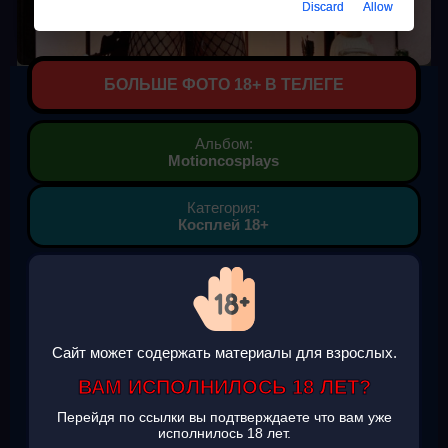
Discard
Allow
БОЛЬШЕ ФОТО 18+ В ТЕЛЕГЕ
Альбом:
Motioncosplays
Категория:
Косплей 18+
Фото Motioncosplays
Ширина: 1023 px.
Высота: 1280 px.
Формат картинки: jpeg.
Вес: 251 KB.
Сайт может содержать материалы для взрослых.
Фотографии Motioncosplays подборка картинок,
ВАМ ИСПОЛНИЛОСЬ 18 ЛЕТ?
Motioncosplays смотреть фото онлайн, скачать фото
бесплатно.
Перейдя по ссылки вы подтверждаете что вам уже
Motioncosplays красивые картинки скачать на телефон
исполнилось 18 лет.
(андроид и ios) на заставку.