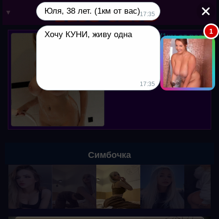
Юля, 38 лет. (1км от вас)
▼
17:35
1
Хочу КУНИ, живу одна
Юля, 38 лет. (1км от вас)
Мой вотсапп в профиле. Хочу
куни, пишите!
17:35
Симбочка