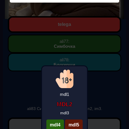
telega
ali77:
Симбочка
ali78:
Блогерши
Фото Симбочка
ali79: 640 px.
ali80: 854 px.
mdl1
ali81: webp.
ali82: 61.5 KB.
MDL2
ali83 Симбочка im1, Симбочка im2, im3.
mdl3
Симбочка im4.
mdl4
mdl5
✔ ali84