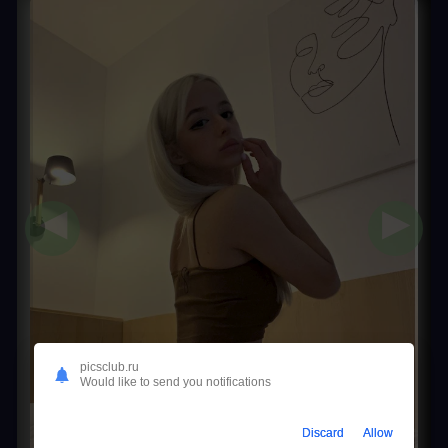
◀
▶
picsclub.ru
Would like to send you notifications
Discard
Allow