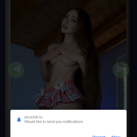
◀
▶
picsclub.ru
Would like to send you notifications