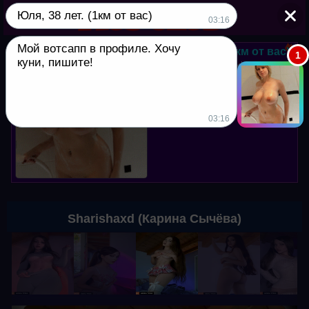
Юля, 38 лет. (1км от вас)
▼
03:16
Мой вотсапп в профиле. Хочу
Юля, 38 лет. (1км от вас)
1
куни, пишите!
Мой вотсапп в профиле. Хочу
куни, пишите!
03:16
Sharishaxd (Карина Сычёва)