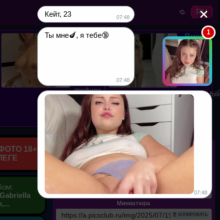
RU
🔁
Кейт, 23
07:48
Юля,
Вика,
Ты мне🍆, я тебе🔞
38 лет.
18
(1км от
Нужен
вас)
Мой
вотсапп в
07:48
профиле.
ПОСТОЯННЫ
Хочу куни,
ЕБАРЬ
пишите!
Прямые ссылки
ФОТО 18+
ЛЕГЕ
Оригинал
🧾 КОПИРОВАТЬ
Прямая ссылка
бом:
🧾 КОПИРОВАТЬ
(Gabriella
,...
Миниатюра
🧾 КОПИРОВАТЬ