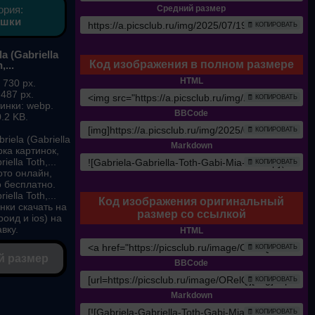
ория:
Средний размер
ушки
🧾 КОПИРОВАТЬ
a (Gabriella
Код изображения в полном размере
,...
HTML
 730 px.
 487 px.
🧾 КОПИРОВАТЬ
инки: webp.
BBCode
.2 KB.
🧾 КОПИРОВАТЬ
iela (Gabriella
Markdown
рка картинок,
iella Toth,...
🧾 КОПИРОВАТЬ
ото онлайн,
о бесплатно.
iella Toth,...
Код изображения оригинальный
нки скачать на
размер со ссылкой
оид и ios) на
вку.
HTML
🧾 КОПИРОВАТЬ
й размер
BBCode
🧾 КОПИРОВАТЬ
Markdown
🧾 КОПИРОВАТЬ