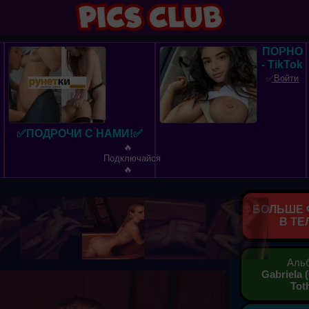
ПОРНО
- TikTok
✅͟В͟о͟й͟т͟и
✅ПОДРОЧИ С НАМИ!✅
🔥
Подключайся
🔥
БОЛЬШЕ 
В ТЕ
Аль
Gabriela 
Toth