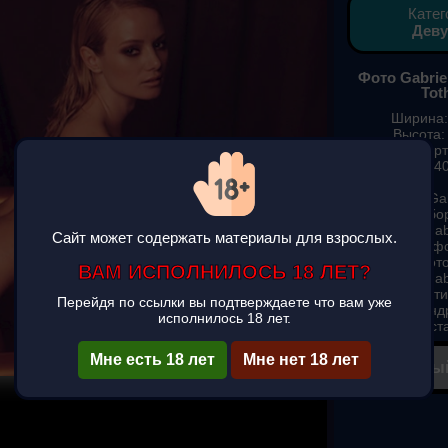
Катег
Дев
Фото Gabriel
Toth
Ширина:
Высота:
Формат карт
Вес: 40
Фотографии Gabr
Toth,... подбо
Gabriela (Gabr
Сайт может содержать материалы для взрослых.
смотреть ф
скачать фот
ВАМ ИСПОЛНИЛОСЬ 18 ЛЕТ?
Gabriela (Gabr
красивые карти
Перейдя по ссылки вы подтверждаете что вам уже
телефон (андр
исполнилось 18 лет.
заста
▶
Мне есть 18 лет
Мне нет 18 лет
✔ Полны