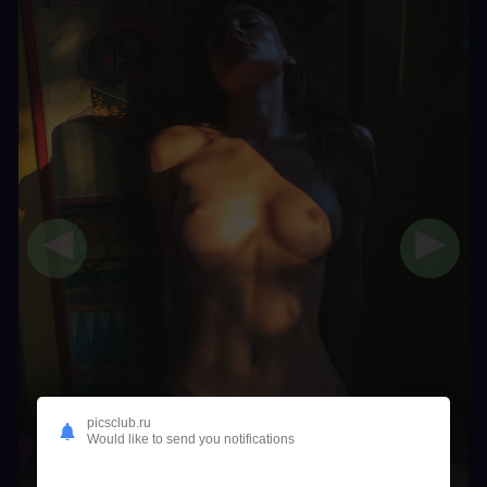
◀
▶
picsclub.ru
Would like to send you notifications