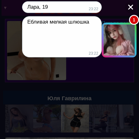
Лара, 19
▼
23:22
1
Ебливая мелкая шлюшка
Юля, 38 лет. (1км от вас)
Мой вотсапп в профиле. Хочу
куни, пишите!
23:22
Юля Гаврилина