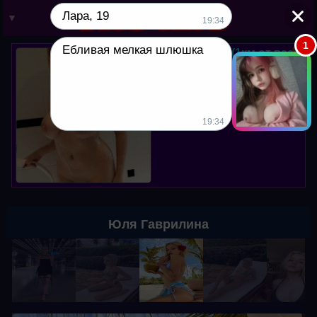
Лара, 19
▼
19:34
1
Ебливая мелкая шлюшка
Юля, 38 лет. (1км от вас)
Мой вотсапп в профиле. Хочу
куни, пишите!
19:34
Юля Гаврилина