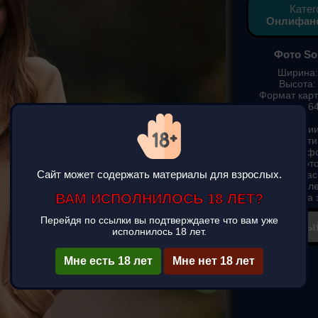
Катег
Онлифан
Фото So
Ширина:
Высота:
Формат карт
Вес: 64
Фотографии
подборка карти
смотреть ф
скачать фот
Сайт может содержать материалы для взрослых.
Sophie.xdt кра
скачать на те
ВАМ ИСПОЛНИЛОСЬ 18 ЛЕТ?
и ios) на 
Перейдя по ссылки вы подтверждаете что вам уже
✔ Полны
исполнилось 18 лет.
▶
Мне есть 18 лет
Мне нет 18 лет