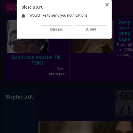
⇓ Обзор
picsclub.ru
∞ Random
Would like to send you notifications
Хочу
куни,
Discard
Allow
живу
одна
Рита, 40
лет. (300
от Вас).
Взрослая версия TIK-
TOK!
✅Без
цензуры✅
Sophie.xdt