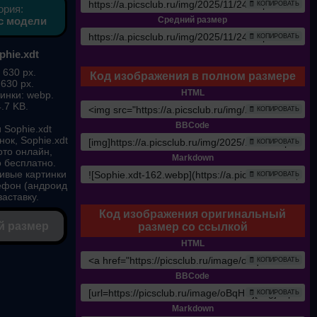
🧾 КОПИРОВАТЬ
ория:
с модели
Средний размер
🧾 КОПИРОВАТЬ
phie.xdt
 630 px.
Код изображения в полном размере
 630 px.
HTML
инки: webp.
.7 KB.
🧾 КОПИРОВАТЬ
BBCode
 Sophie.xdt
нок, Sophie.xdt
🧾 КОПИРОВАТЬ
ото онлайн,
Markdown
о бесплатно.
сивые картинки
🧾 КОПИРОВАТЬ
лефон (андроид
заставку.
Код изображения оригинальный
й размер
размер со ссылкой
HTML
🧾 КОПИРОВАТЬ
BBCode
🧾 КОПИРОВАТЬ
Markdown