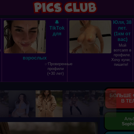
🔔
Юля, 38
TikTok
лет.
для
(1км от
вас)
Мой
м
вотсапп в
профиле.
взрослых
Хочу куни,
✅Проверенные
пишите!
профили
(+30 лет)
БОЛЬШЕ 
В ТЕ
Аль
Sophi