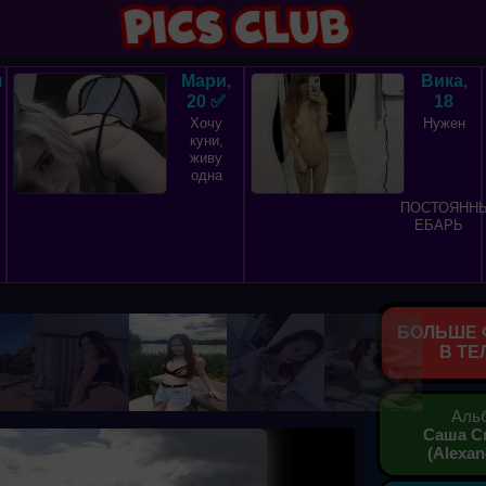
я
Мари,
Вика,
20 ✅
18
Хочу
Нужен
куни,
живу
одна
ПОСТОЯНН
ЕБАРЬ
БОЛЬШЕ 
В ТЕ
Аль
Саша С
(Alexan