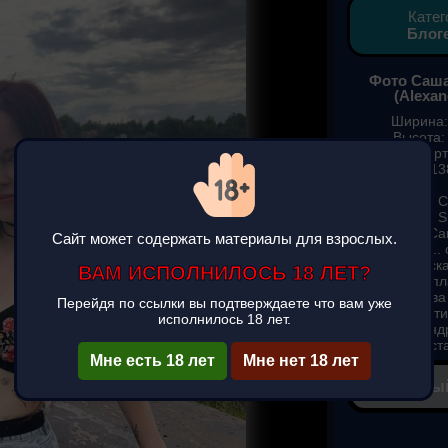
Катег
Блог
Фото Саш
(Alexan
Ширина:
Высота:
Формат карт
Вес: 13
Фотографии 
(Alexandra S
картинок, С
Сайт может содержать материалы для взрослых.
(Alexandra S..
онлайн, ск
ВАМ ИСПОЛНИЛОСЬ 18 ЛЕТ?
беспл
Саша Смелова (
Перейдя по ссылки вы подтверждаете что вам уже
красивые карти
исполнилось 18 лет.
телефон (андр
заста
▶
Мне есть 18 лет
Мне нет 18 лет
✔ Полны