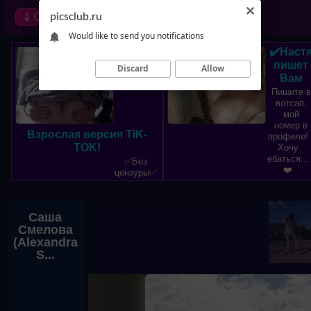
⇓ Обзор
picsclub.ru
∞ Random
Would like to send you notifications
✔️Наст
пишет
Discard
Allow
Вам
Пишите в
вотсап,
мой
номер в
Взрослая версия TIK-
профиле!
TOK!
Хочу
ебаться...
✅Без
❤️
цензуры✅
Саша
Смелова
(Alexandra
S...