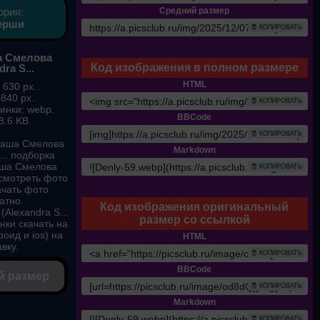
ория:
Средний размер
ерши
🧾 КОПИРОВАТЬ
а Смелова
Код изображения в полном размере
dra S...
HTML
 630 px.
 840 px.
🧾 КОПИРОВАТЬ
инки: webp.
BBCode
8.6 KB.
🧾 КОПИРОВАТЬ
Саша Смелова
Markdown
... подборка
аша Смелова
🧾 КОПИРОВАТЬ
. смотреть фото
ачать фото
атно.
Код изображения оригинальный
Alexandra S...
размер со ссылкой
нки скачать на
оид и ios) на
HTML
вку.
🧾 КОПИРОВАТЬ
BBCode
й размер
🧾 КОПИРОВАТЬ
Markdown
🧾 КОПИРОВАТЬ